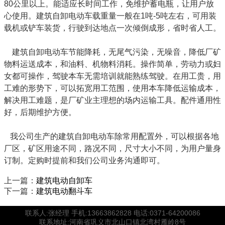
80公里以上。能适应长时间工作，免维护蓄电瓶，让用户放
心使用。建筑自卸电动车载重量一般在1吨-5吨左右，可用装
载机或铲车装货，行驶到达地点一次倾倒成形，省时省人工。
建筑自卸电动车节能降耗，无尾气污染，无噪音，降低厂矿
物料运送成本，和油料、机物料消耗。操作简单，劳动力或妇
女都可操作，驾驶本车无需培训就能熟练驾驶。在用工贵，用
工难的形势下，可以拓宽用工范围，使用本车降低运输成本，
解决用工难题，是厂矿业主理想的场内运输工具。配件通用性
好，后期维护方便。
我公司生产的建筑自卸电动车除常用配置外，可以根据各地
厂区，矿区用途不同，路况不同，尺寸大小不同，为用户量身
订制。定购时提前和我们公司业务沟通即可。
上一篇：
建筑电动自卸车
下一篇：
建筑电动翻斗车
联系人:张经理 手机:13663862828 电话:0371-64200086
联系地址:河南省巩义市北山口镇北湾村雁岭8号