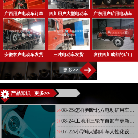
广西用户电动车订单
四川用户大型电动车
广东用户矿用电动车
完成
发货现场
发货
安徽客户电动车发货
三吨电动车发货
发往四川成都的矿山
现场
电动车
更多>>
产品知识 更多>>
08-25/
怎样判断北方电动矿用车是不是理想的运输工具？
08-24/
工地用三轮车自卸车更新换代顺应低碳发展
07-22/
小型电动翻斗车人性化设计易操作