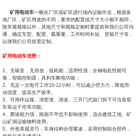
矿用电动车
一般在厂区或矿区进行场内运输作业，根据各
地厂区，矿区用途的不同，要求的配置或尺寸大小都不相同，
除常规规格以外，其他尺寸和规格定购时要提前和我们公司沟
通，确定车型、配置、载重量、工作时间长短、货箱尺寸等，
以便我们公司按需定制。
矿用电动车优势：
1、无噪音，无排放，低耗能，适用性强；全铜电机性能可
靠，智能控制器，具刹车断电功能；
2、充足一次电可工作10-12小时；可以减少劳力力，降低劳
动强度，提高生产效率。
3、可用作运煤、清窑渣、清道。三开门式箱门拆下可当装窑
车装运干坯等功能。
4、爬坡能力强，路面不平也不影响使用，适合建筑工地、矿
山矿洞运输物料使用。
5、外形美观灵巧，车身结构合理紧凑，采用控制组合部件，