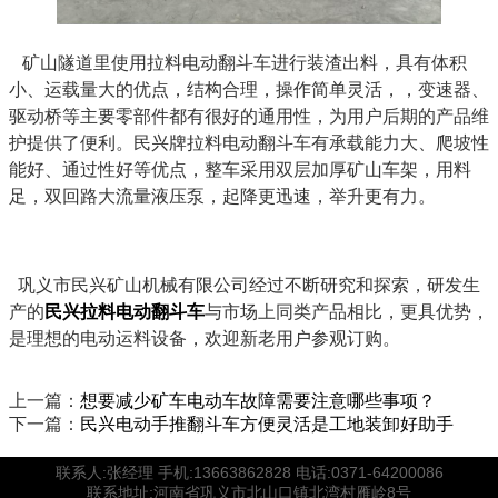
矿山隧道里使用拉料电动翻斗车进行装渣出料，具有体积
小、运载量大的优点，结构合理，操作简单灵活，，变速器、
驱动桥等主要零部件都有很好的通用性，为用户后期的产品维
护提供了便利。民兴牌拉料电动翻斗车有承载能力大、爬坡性
能好、通过性好等优点，整车采用双层加厚矿山车架，用料
足，双回路大流量液压泵，起降更迅速，举升更有力。
巩义市民兴矿山机械有限公司经过不断研究和探索，研发生
产的
民兴拉料电动翻斗车
与市场上同类产品相比，更具优势，
是理想的电动运料设备，欢迎新老用户参观订购。
上一篇：
想要减少矿车电动车故障需要注意哪些事项？
下一篇：
民兴电动手推翻斗车方便灵活是工地装卸好助手
联系人:张经理 手机:13663862828 电话:0371-64200086
联系地址:河南省巩义市北山口镇北湾村雁岭8号