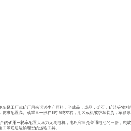
是工厂或矿厂用来运送生产原料，半成品，成品，矿石，矿渣等物料的
，要求配置高。载重量一般在1吨-5吨左右，用装载机或铲车装货，车箱
产的
矿用三轮车
配置大马力无刷电机，电瓶容量是普通电池的三倍，爬坡
施工等短途运输理想的运输工具。