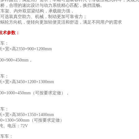
后桥，合理的速比设计与动力系统精心匹配，换挡流畅。
加重车架、内外双层梁结构，承载能力强，
统可选装真空助力、机械，制动更加可靠省力；
置蜗轮方向机，使转向更加轻便灵活和舒适，满足不同用户的需求
技术参数：
轮车：
宽×高2350×900×1200mm
0×900×450mm，
轮车：
宽×高3450×1200×1300mm
00×1000×450mm（可按要求定做），
轮车：
宽×高3850×1350×1400mm
0×1300×500mm（可按要求定做）
5吨。电压：72V
轮车车：