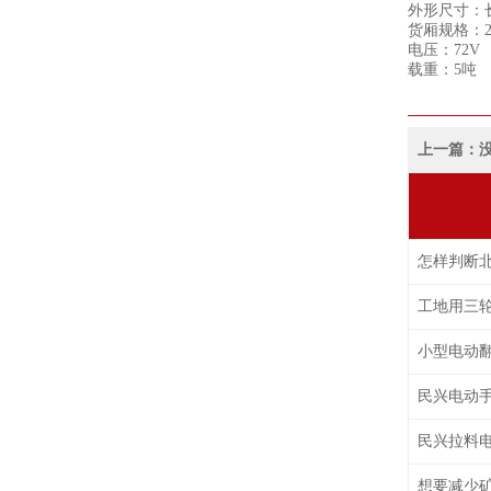
外形尺寸：长×宽
货厢规格：260
电压：72V
载重：5吨
上一篇：没
怎样判断
工地用三
小型电动
民兴电动
民兴拉料
想要减少