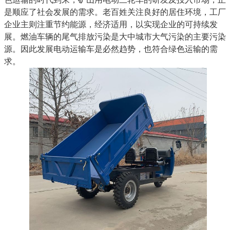
是顺应了社会发展的需求。老百姓关注良好的居住环境，工厂
企业主则注重节约能源，经济适用，以实现企业的可持续发
展。燃油车辆的尾气排放污染是大中城市大气污染的主要污染
源。因此发展电动运输车是必然趋势，也符合绿色运输的需
求。