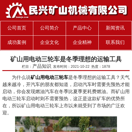
公司首页
公司简介
产品中心
新闻资讯
成功案例
企业文化
企业精神
联系我们
矿山用电动三轮车是冬季理想的运输工具
产品知识
栏目：
发布时间：2021-10-22 热度：1878
为什么说
矿山用电动三轮车
是冬季理想的运输工具？天气
越来越冷，开汽车的朋友都知道，启动汽车时需要先预热才能
启动，你会发现燃油汽车在冬季比夏季更耗费燃油。而矿山用
电动三轮车启动时则不需要预热，这正是这款矿车的优势所
在，所以矿山用电动三轮车上市以来就受到了市场的广泛欢
迎。