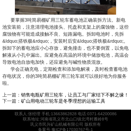
要掌握3吨简易棚矿用三轮车蓄电池正确装拆方法。新电
池安装前，注意清理电池接头、托盘和支架上的腐蚀物，这些
腐蚀物有可能造成接触不良、短路漏电。拆卸电池时，先拆
&ldquo;搭铁极&rdquo;，安装时后安&ldquo;搭铁极&rdquo;。
拆卸下的蓄电池应小心存放，避免撞击，也不要倒置，以免电
解液从小孔中漏出。应避免在高温的环境中储放电池，高温会
导致电池自放电加快，还应避免与碱性物质混放。
学会正确充电，定期检查和添加电解液，及时检查蓄电池
存电状况，你的3吨简易棚矿用三轮车就可以很好地为你服务
啦。
上一篇：
销售电瓶矿用三轮车，让员工与厂家结下不解之缘！
下一篇：
矿山用电动三轮车是冬季理想的运输工具
联系人:张经理 手机:13663862828 电话:0371-64200086
联系地址:河南省巩义市北山口镇北湾村雁岭8号
巩义市民兴矿山机械有限公司 版权所有
备案号:豫ICP备17030767号-1