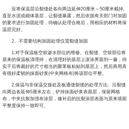
应将保温层沿裂缝处各向两边延伸20厘米～50厘米截掉,
直至水泥或砌体基层，让裂缝暴露，然后依据有关部门对加固
的要求进行加固处理，待确认处理合格后，用相应的材料将保
温层完好。
2、不需要结构加固处理仅需裂缝加固
1.对于保温板空鼓渗水部位的维修。在裂缝、空鼓部位将
原来的保温板清理掉，在清理好的基层上滚涂界面剂一遍，待
实干后将裁好的尺寸相当的聚苯板粘贴到基层上，然后再用具
有很好柔韧的抹面砂浆(中夹网格布)将该部位平整。
2.保温与非保温交接处及板通缝裂缝的处理方法。沿裂缝
向两边各延伸5厘米左右，铲掉抹面砂浆表面层，保留网格
布，中夹抗裂加强布涂层，修补后的抗裂涂层表面与原来墙面
平整度保持一致即可。