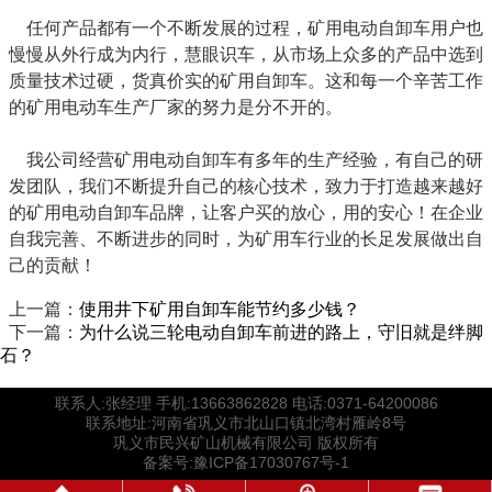
任何产品都有一个不断发展的过程，矿用电动自卸车用户也
慢慢从外行成为内行，慧眼识车，从市场上众多的产品中选到
质量技术过硬，货真价实的矿用自卸车。这和每一个辛苦工作
的矿用电动车生产厂家的努力是分不开的。
我公司经营矿用电动自卸车有多年的生产经验，有自己的研
发团队，我们不断提升自己的核心技术，致力于打造越来越好
的矿用电动自卸车品牌，让客户买的放心，用的安心！在企业
自我完善、不断进步的同时，为矿用车行业的长足发展做出自
己的贡献！
上一篇：
使用井下矿用自卸车能节约多少钱？
下一篇：
为什么说三轮电动自卸车前进的路上，守旧就是绊脚
石？
联系人:张经理 手机:13663862828 电话:0371-64200086
联系地址:河南省巩义市北山口镇北湾村雁岭8号
巩义市民兴矿山机械有限公司 版权所有
备案号:豫ICP备17030767号-1